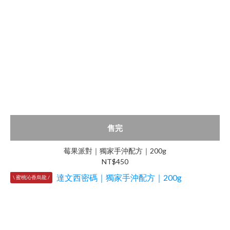
售完
莓果派對｜獨家手沖配方｜200g
NT$450
\ 蜜桃沁香烏龍 /