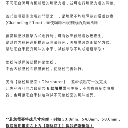
不同吧台師可有極相近的填壓力道，並可進行填壓力道的調整。
義式咖啡最常出現的問題之一，是填壓不均所導致的通道效應
(Channeling Effect)
，而使咖啡出現明顯的負面風味！
但當填壓以撞擊方式進行時，可有效降低通道效應產生。
是以原力粉錘運用構造及彈簧特色，將填壓改為衝擊的方式。
幫助吧台手提升風味的水平，減低萃取不均或過度萃取！
整粉時以彈簧結構伸縮整粉，
不會因預壓粉面影響佈粉，使整粉完善執行。
/ Distributer
另有【整粉填壓面
】，整粉填壓可一次完成！
8
款填壓面
此專利設計包含最多共
可更換，不需購買多支填壓
器，也可讓吧台手快速測試不同整粉面的風味差異。
53.0mm
54.0mm
58.0mm
**
若您需要特殊尺寸粉錘（例如
、
、
，
歡迎運用畫面右上方【聯絡店主】與我們聯繫喔！