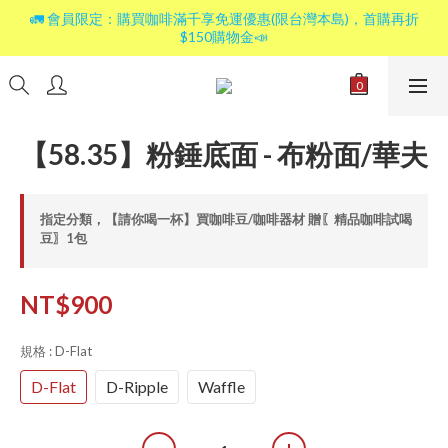
🚛 會員限定：購買咖啡滿千享免運優惠(限台灣本島)，首購再折
$150購物金📣
【58.35】粉錘底面 - 布粉面/華夫
指定分類，【請你喝一杯】買咖啡豆/咖啡器材 贈〖精品咖啡試喝
豆〗1包
NT$900
規格
: D-Flat
D-Flat
D-Ripple
Waffle