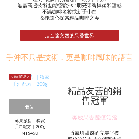
無需高超技術也能輕鬆沖出明亮果香與柔和甜感
不論咖啡老饕或新手小白
都能隨心探索精品咖啡之美
走進達文西的果香世界
手沖不只是技術，更是咖啡風味的語言
＼熱銷商品／
精品友善的銷
售冠軍
售完
奔放果香 酸值活潑
莓果派對｜獨家
手沖配方｜200g
香氣與甜感的完美平衡
NT$450
奔放的莓果揉合濃郁玫瑰