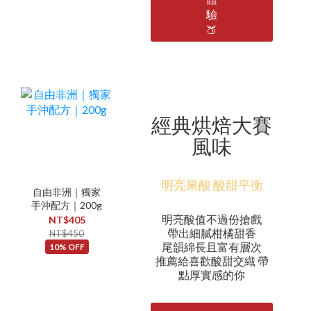
驗
🍑
經典烘焙大賽
風味
明亮果酸 酸甜平衡
自由非洲｜獨家
手沖配方｜200g
明亮酸值不過份搶戲
NT$405
帶出細膩柑橘甜香
NT$450
尾韻綿長且富有層次
10% OFF
推薦給喜歡酸甜交織 帶
點厚實感的你