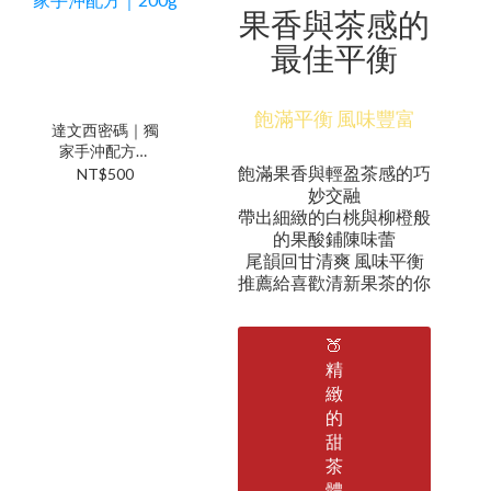
果香與茶感的
最佳平衡
飽滿平衡 風味豐富
達文西密碼｜獨
家手沖配方｜
200g
飽滿果香與輕盈茶感的巧
NT$500
妙交融
帶出細緻的白桃與柳橙般
的果酸鋪陳味蕾
尾韻回甘清爽 風味平衡
推薦給喜歡清新果茶的你
🍑
精
緻
的
甜
茶
體