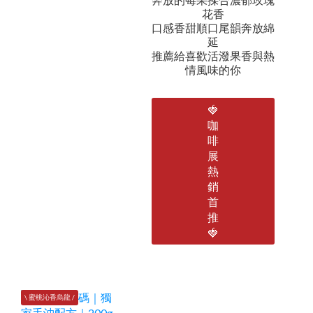
花香
口感香甜順口尾韻奔放綿
延
推薦給喜歡活潑果香與熱
情風味的你
🍓
咖
啡
展
熱
銷
首
推
🍓
\ 蜜桃沁香烏龍 /