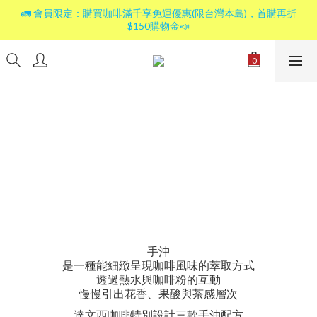
🚛 會員限定：購買咖啡滿千享免運優惠(限台灣本島)，首購再折
$150購物金📣
手沖
是一種能細緻呈現咖啡風味的萃取方式
透過熱水與咖啡粉的互動
慢慢引出花香、果酸與茶感層次
達文西咖啡特別設計三款手沖配方