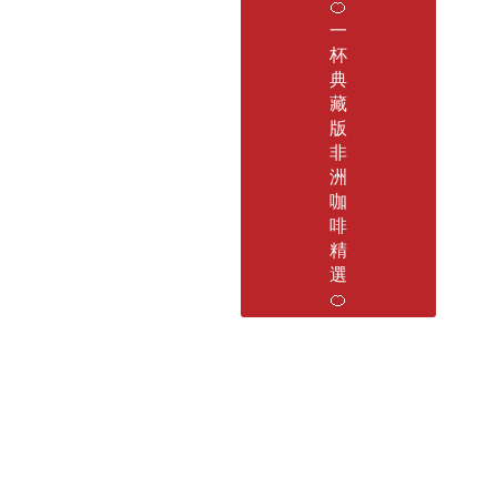
🍊
一
杯
典
藏
版
非
洲
咖
啡
精
選
🍊