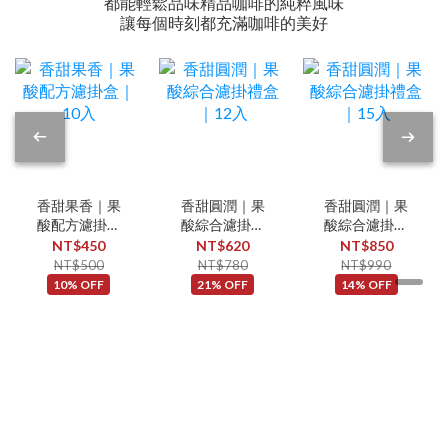
都能輕鬆品味精品咖啡的純粹風味
讓每個時刻都充滿咖啡的美好
香甜果香｜果
香甜圓潤｜果
香甜圓潤｜果
酸配方濾掛盒
酸綜合濾掛禮
酸綜合濾掛禮
｜10入
盒｜12入
盒｜15入
NT$450
NT$620
NT$850
NT$500
NT$780
NT$990
10% OFF
21% OFF
14% OFF