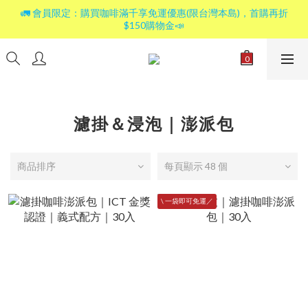
🚛 會員限定：購買咖啡滿千享免運優惠(限台灣本島)，首購再折
$150購物金📣
濾掛＆浸泡｜澎派包
商品排序
每頁顯示 48 個
\ 一袋即可免運／