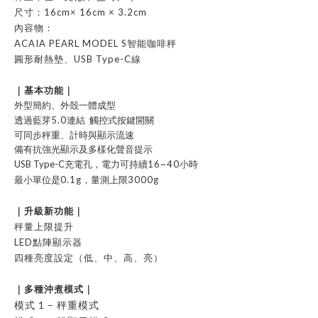
尺寸：
16cm× 16cm × 3.2cm
內容物：
ACAIA PEARL MODEL S智能咖啡秤
圓形耐熱墊、
USB Type-C
線
｜基本功能｜
外型簡約、外殼一體成型
透過藍芽
5.0
連結 觸控式按鍵開關
可同步秤重、計時與顯示流速
備有抗強光顯示及多樣化聲音提示
USB Type-C充電孔，電力可持續
16~40
小時
最小單位是
0.1g
，量測上限
3000g
｜升級新功能｜
秤量上限提升
LED
點陣顯示器
四種亮度設定（低、中、高、亮）
｜多種沖煮模式｜
模式 1 – 秤重模式