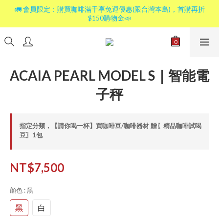
🚛 會員限定：購買咖啡滿千享免運優惠(限台灣本島)，首購再折
$150購物金📣
ACAIA PEARL MODEL S｜智能電
子秤
指定分類，【請你喝一杯】買咖啡豆/咖啡器材 贈〖精品咖啡試喝
豆〗1包
NT$7,500
顏色
: 黑
黑
白