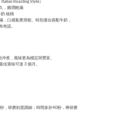
ian Roasting Style）
久，圓潤飽滿
奶 核桃
滿，口感紮實滑順。特別適合搭配牛奶，
布奇諾。
開始沖煮，風味更為穩定與豐富。
佳賞味可達 3 個月。
0秒，研磨刻度調細；時間多於40秒，將研磨