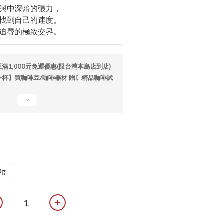
與中深焙的張力，
找到自己的速度。
追尋的極致交界。
1,000元免運優惠(限台灣本島店到店)
杯】買咖啡豆/咖啡器材 贈〖精品咖啡試
0g