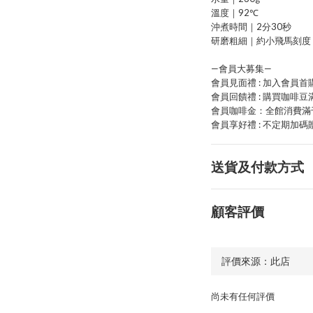
溫度｜92℃
沖煮時間｜2分30秒
研磨粗細｜約小飛馬刻度 3
—會員大募集—
會員見面禮 : 加入會員首購
會員回饋禮 : 購買咖啡豆
會員咖啡金：全館消費滿
會員享好禮 : 不定期加碼贈
送貨及付款方式
顧客評價
尚未有任何評價