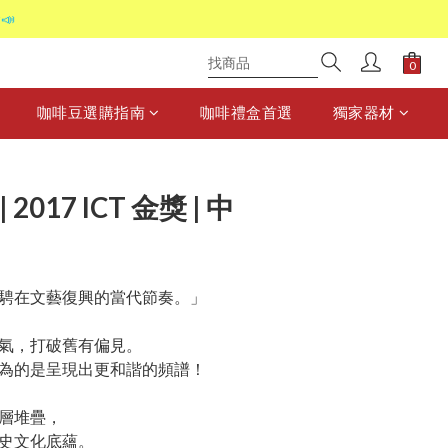
📣
咖啡豆選購指南
咖啡禮盒首選
獨家器材
2017 ICT 金獎 | 中
騁在文藝復興的當代節奏。」
氣，打破舊有偏見。
為的是呈現出更和諧的頻譜！
層堆疊，
史文化底蘊。