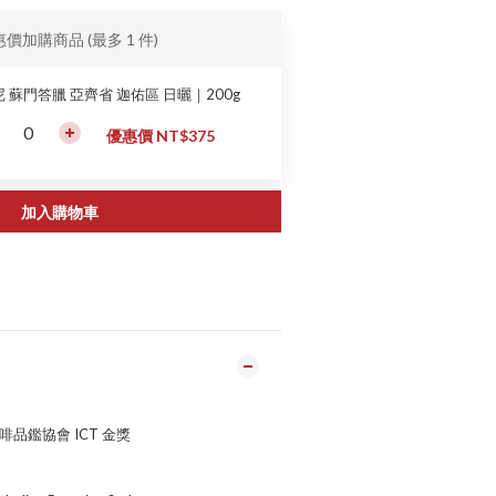
惠價加購商品
(最多 1 件)
 蘇門答臘 亞齊省 迦佑區 日曬｜200g
優惠價 NT$375
加入購物車
咖啡品鑑協會 ICT 金獎