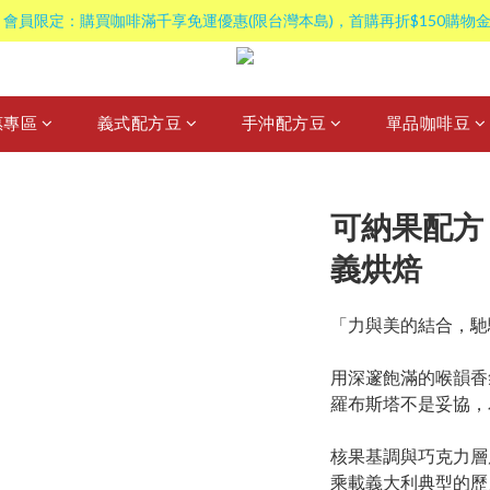
 會員限定：購買咖啡滿千享免運優惠(限台灣本島)，首購再折$150購物金
惠專區
義式配方豆
手沖配方豆
單品咖啡豆
可納果配方 | 
義烘焙
「力與美的結合，馳
用深邃飽滿的喉韻香
羅布斯塔不是妥協，
核果基調與巧克力層
乘載義大利典型的歷