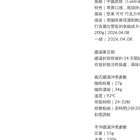
風格｜中義烘焙（Central Ital
特色｜厚實口感，尾韻持
風味｜堅果 可可 巧克力牛
描述｜黑咖啡展現濃郁飽
打造層次豐富的拿鐵或卡
200g | 2026.04.08
一磅｜2026.04.08
建議養豆期
建議於烘焙後約 14 天
存放於陰涼乾燥處，風味最
義式建議沖煮參數
咖啡粉量｜17g
咖啡濃縮｜34g
溫度｜92℃
萃取時間｜24-32秒
研磨粗細｜若時間少於2
刻度調粗
手沖建議沖煮參數
豆量｜15g
水量｜230g