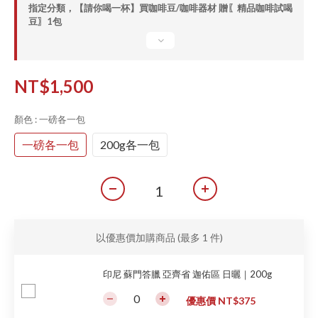
指定分類，【請你喝一杯】買咖啡豆/咖啡器材 贈〖精品咖啡試喝
豆〗1包
NT$1,500
顏色
: 一磅各一包
一磅各一包
200g各一包
以優惠價加購商品
(最多 1 件)
印尼 蘇門答臘 亞齊省 迦佑區 日曬｜200g
優惠價 NT$375