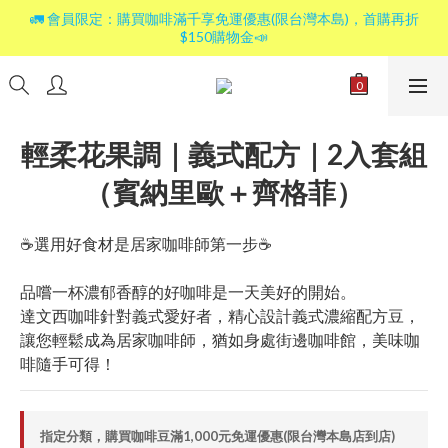
🚛 會員限定：購買咖啡滿千享免運優惠(限台灣本島)，首購再折
$150購物金📣
輕柔花果調｜義式配方｜2入套組
（賓納里歐＋齊格菲）
☕選用好食材是居家咖啡師第一步☕
品嚐一杯濃郁香醇的好咖啡是一天美好的開始。
達文西咖啡針對義式愛好者，精心設計義式濃縮配方豆，
讓您輕鬆成為居家咖啡師，猶如身處街邊咖啡館，美味咖
啡隨手可得！
指定分類，購買咖啡豆滿1,000元免運優惠(限台灣本島店到店)