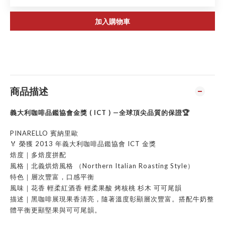
加入購物車
商品描述
義大利咖啡品鑑協會金獎 ( ICT ) —全球頂尖品質的保證🏆
PINARELLO 賓納里歐
🏅 榮獲 2013 年義大利咖啡品鑑協會 ICT 金獎
焙度｜多焙度拼配
風格｜北義烘焙風格 （Northern Italian Roasting Style）
特色｜層次豐富，口感平衡
風味｜花香 輕柔紅酒香 輕柔果酸 烤核桃 杉木 可可尾韻
描述｜黑咖啡展現果香清亮，隨著溫度彰顯層次豐富。搭配牛奶整
體平衡更顯堅果與可可尾韻。