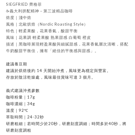
SIEGFRIED 齊格菲
☕️義大利拼配精神－第三波精品咖啡
焙度｜淺中焙
風格｜北歐烘焙（Nordic Roasting Style）
特色｜輕柔果酸，花果香氣，酸甜平衡
風味｜花果調 輕柔果酸 熟果甜感 白葡萄 橙皮
描述｜黑咖啡展現輕盈果酸與細膩甜感，花果香氣層次清晰，搭配
牛奶酸甜平衡佳，擁有「絕佳的平衡感與甜感」。
建議養豆期
建議於烘焙後約 14 天開始沖煮，風味更為穩定與豐富。
存放於陰涼乾燥處，風味最佳賞味可達 3 個月。
義式建議沖煮參數
咖啡粉量｜17g
咖啡濃縮｜34g
溫度｜92℃
萃取時間｜24-32秒
研磨粗細｜若時間少於20秒，研磨刻度調細；時間多於40秒，將
研磨刻度調粗