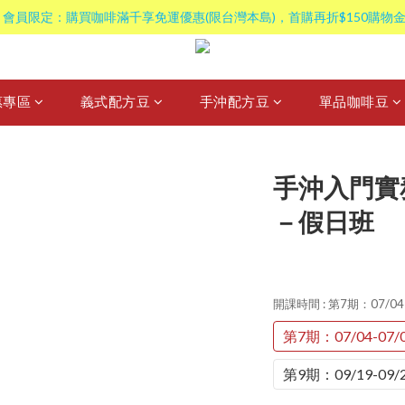
 會員限定：購買咖啡滿千享免運優惠(限台灣本島)，首購再折$150購物金
惠專區
義式配方豆
手沖配方豆
單品咖啡豆
手沖入門實務
－假日班
開課時間
: 第7期：07/04
第7期：07/04-07/
第9期：09/19-09/