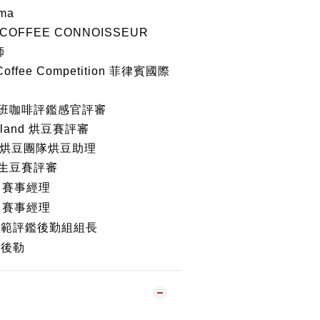
oma
te COFFEE CONNOISSEUR
師
 Coffee Competition 菲律賓國際
銷班咖啡評鑑感官評審
ailand 烘豆賽評審
iwan烘豆團隊烘豆助理
盃生豆賽評審
賽事經理
賽事經理
示範評鑑後勤組組長
鑑後勒