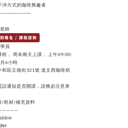
手沖方式的咖啡興趣者
———————
老師
位學員
周末兩天上課，
上午09:00-
課程，
,
共
6
小時
321
中和區立德街
號 達文西咖啡烘
電話通知是否開課，請務必注意來
/
/
啡
耗材
補充資料
—————
abbie
der