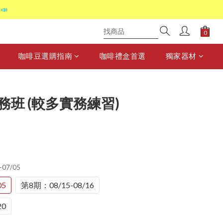
📣
咖啡豆選購指南
咖啡禮盒首選
獨家器材
班 (較多實務練習)
-07/05
05
第8期：08/15-08/16
20