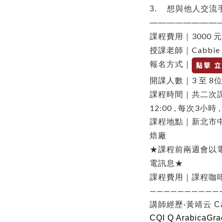
3.
想與他人交流
————————
3000
課程費用｜
元
Cabbie
授課老師｜
報名方式｜
3
8
開課人數｜
至
課程時間｜共二次
12:00 ,
每次
3
小時
課程地點｜新北市
焙廠
★課程前兩週會以
電訊息★
課程費用｜課程咖
——————————
講師經歷-
黃靖云
C
CQI Q ArabicaGra