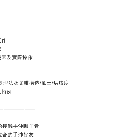
實作
味
變因及實際操作
處理法及咖啡構造
/
風土
/
烘焙度
及特例
———————
始接觸手沖咖啡者
道合的手沖好友