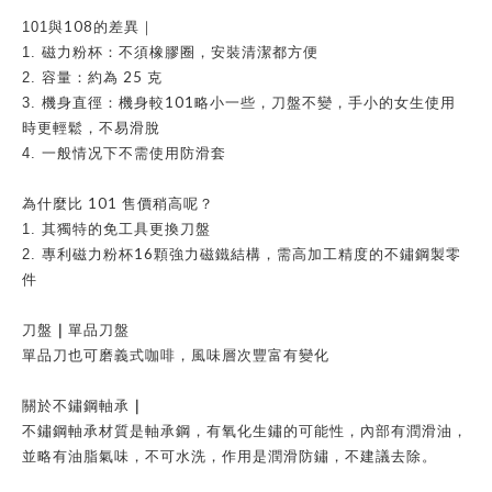
108
101
與
的差異｜
1.
磁力粉杯：不須橡膠圈，安裝清潔都方便
25
2.
容量：約為
克
101
3.
機身直徑：機身較
略小一些，刀盤不變，手小的女生使用
時更輕鬆，不易滑脫
4.
一般情况下不需使用防滑套
101
為什麼比
售價稍高呢？
1.
其獨特的免工具更換刀盤
16
2.
專利磁力粉杯
顆強力磁鐵結構，需高加工精度的不鏽鋼製零
件
｜
刀盤
單品刀盤
單品刀也可磨義式咖啡，風味層次豐富有變化
｜
關於不鏽鋼軸承
不鏽鋼軸承材質是軸承鋼，有氧化生鏽的可能性，內部有潤滑油，
並略有油脂氣味，不可水洗，作用是潤滑防鏽，不建議去除。