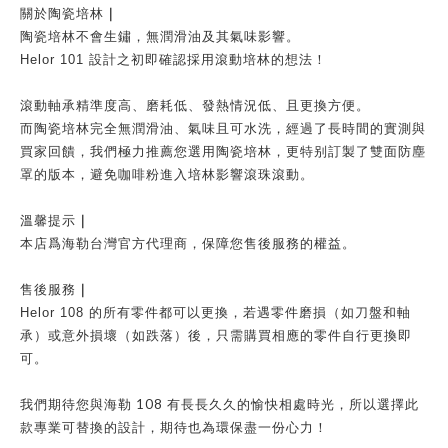
｜
關於陶瓷培林
陶瓷培林不會生鏽，無潤滑油及其氣味影響。
Helor 101
設計之初即確認採用滾動培林的想法！
滾動軸承精準度高、磨耗低、發熱情況低、且更換方便。
而陶瓷
培林
完全無潤滑油、氣味且可水洗，經過了長時間的實測與
買家回饋，我們極力推薦您選用陶瓷
培林
，更特别訂製了雙面防塵
罩的版本，避免咖啡粉進入
培林
影響滾珠滾動。
｜
溫馨提示
本店爲海勒台灣官方代理商，保障您售後服務的權益。
｜
售後服務
Helor 108
的所有零件都可以更換，若遇零件磨損（如刀盤和軸
承）或意外損壞（如跌落）後，只需購買相應的零件自行更換即
可。
108
我們期待您與海勒
有長長久久的愉快相處時光，所以選擇此
款專業可替換的設計，期待也為環保盡一份心力！