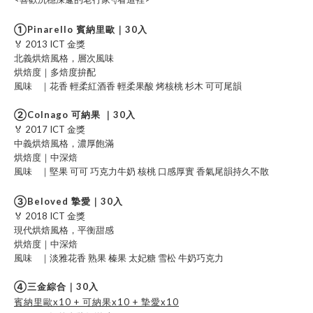
①Pinarello 賓納里歐｜30入
🏅 2013 ICT 金獎
北義烘焙風格，層次風味
烘焙度｜多焙度拚配
風味 ｜花香 輕柔紅酒香 輕柔果酸 烤核桃 杉木 可可尾韻
②Colnago 可納果 ｜30入
🏅 2017 ICT 金獎
中義烘焙風格，濃厚飽滿
烘焙度｜中深焙
風味 ｜堅果 可可 巧克力牛奶 核桃 口感厚實 香氣尾韻持久不散
③Beloved 摯愛｜30入
🏅 2018 ICT 金獎
現代烘焙風格，平衡甜感
烘焙度｜中深焙
風味 ｜淡雅花香 熟果 榛果 太妃糖 雪松 牛奶巧克力
④三金綜合｜30入
賓納里歐x10 + 可納果x10 + 摯愛x10