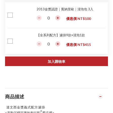
2013金獎認證｜賓納里歐｜浸泡包 3入
優惠價 NT$100
【全系列配方】濾掛9款+浸泡1款
優惠價 NT$415
加入購物車
商品描述
達文西金獎義式配方濾掛
<喜歡沉穩深邃的老行家👇看這裡>