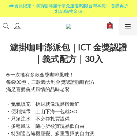
🚛 會員限定：購買咖啡滿千享免運優惠(限台灣本島)，首購再折
$150購物金📣
濾掛咖啡澎派包｜ICT 金獎認證
｜義式配方｜30入
☕一次擁有多款金獎咖啡風味！
每袋30包，三款義大利金獎認證咖啡配方
滿足喜愛義式風情的品味老饕
・氮氣填充，拆封就像現磨般新鮮
・便利攜帶，上山下海一包就GO
・只須注水，不必掙扎買設備
・多種風味，隨心所欲實現品飲自由
・特別適合隨機應變、多重選擇的自由派