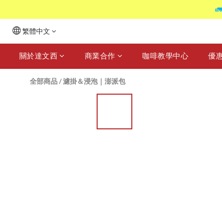

繁體中文
關於達文西
商業合作
咖啡教學中心
優
全部商品
/
濾掛＆浸泡｜澎派包