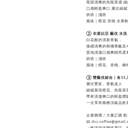
尾韻清爽的烏龍茶感 
口感輕盈爽口 層次細膩
烘焙｜淺焙
風味｜橙花 杏桃 水果
② 衣索比亞 藝伎 水洗
白花般的清新香氣，
接續清爽的柑橘果酸及
質地清澈口感爽朗而柔
烘焙｜淺焙
風味｜橙花、杏桃、柳
➂ 雙藝伎綜合｜各15
層次豐富、香氣迷人
細膩展現橙花、烏龍茶
帶來清澈爽口的輕盈體
一次享有兩種頂級品飲
企業贈禮 / 大量訂購 
📧 dvc.coffee@gmail
（敬請提供聯絡電話，