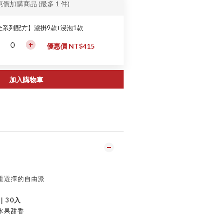
惠價加購商品
(最多 1 件)
全系列配方】濾掛9款+浸泡1款
優惠價 NT$415
加入購物車
重選擇的自由派
｜30入
水果甜香