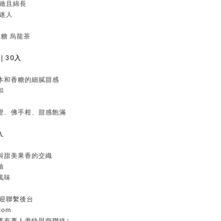
細緻且綿長
迷人
軟糖 烏龍茶
｜30入
本和香糖的細膩甜感
和
橙、佛手柑、甜感飽滿
入
與甜美果香的交織
驗
風味
歡迎聯繫後台
.com
將有專人盡快與您聯絡）