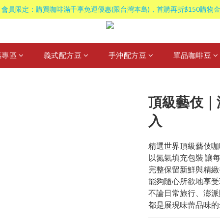
 會員限定：購買咖啡滿千享免運優惠(限台灣本島)，首購再折$150購物金
惠專區
義式配方豆
手沖配方豆
單品咖啡豆
頂級藝伎｜
入
精選世界頂級藝伎咖
以氮氣填充包裝 讓
完整保留新鮮與精緻
能夠隨心所欲地享受
不論日常旅行、澎派
都是展現味蕾品味的最