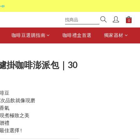
📣
咖啡豆選購指南
咖啡禮盒首選
獨家器材
濾掛咖啡澎派包｜30
啡豆
每次品飲就像現磨
香氣
現煮極致之美
贈禮
佳選擇 !