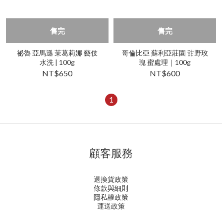
售完
售完
祕魯 亞馬遜 茉葛莉娜 藝伎
哥倫比亞 蘇利亞莊園 甜野玫
水洗 | 100g
瑰 蜜處理｜100g
NT$650
NT$600
1
顧客服務
退換貨政策
條款與細則
隱私權政策
運送政策