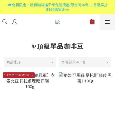
🚛 會員限定：購買咖啡滿千享免運優惠(限台灣本島)，首購再折
$150購物金📣
✨頂級單品咖啡豆
商品排序
每頁顯示 48 個
\ 【2025 T.O.H 總冠軍】 /