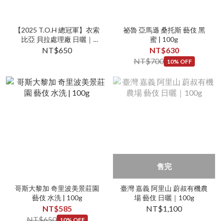
【2025 T.O.H 總冠軍】衣索
祕魯 亞馬遜 桑托斯 藝伎 黑
比亞 貝拉處理廠 日曬｜
蜜 | 100g
100g
NT$650
NT$630
NT$700
10% OFF
售完
哥斯大黎加 奇里波美景莊園
臺灣 嘉義 阿里山 蔚叔有機農
藝伎 水洗 | 100g
場 藝伎 日曬｜100g
NT$585
NT$1,100
NT$650
10% OFF