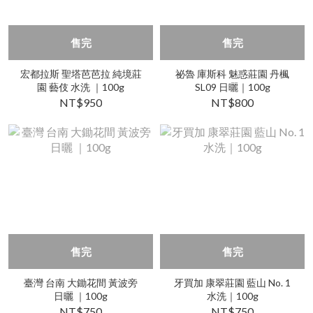
售完
售完
宏都拉斯 聖塔芭芭拉 純境莊
祕魯 庫斯科 魅惑莊園 丹楓
園 藝伎 水洗 ｜100g
SL09 日曬｜100g
NT$950
NT$800
售完
售完
臺灣 台南 大鋤花間 黃波旁
牙買加 康翠莊園 藍山 No. 1
日曬 ｜100g
水洗｜100g
NT$750
NT$750