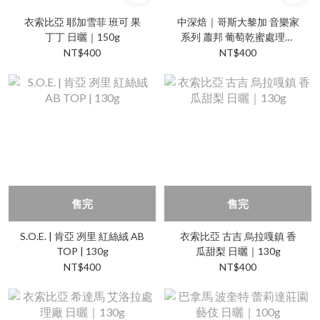
衣索比亞 耶加雪菲 班可 果
中深焙｜哥斯大黎加 音樂家
丁丁 日曬｜150g
系列 蕭邦 葡萄乾蜜處理｜
120g
NT$400
NT$400
售完
售完
S.O.E. | 肯亞 冽里 紅絲絨 AB
衣索比亞 古吉 烏拉嘎鎮 香
TOP | 130g
瓜甜梨 日曬｜130g
NT$400
NT$400