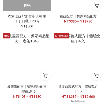
售完
衣索比亞 耶加雪菲 班可 果
蓋亞配方 ｜獨家精品配方
丁丁 日曬｜200g
NT$380 ~ NT$750
NT$500
New
ICT 金獎認證
波麗露配方｜獨家精品配方
達文西義式配方｜體驗套組
｜喫茶1945
｜4 入
NT$405 ~ NT$850
NT$1,387 ~ NT$2,660
NT$2,800