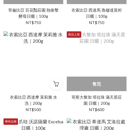
哥倫比亞 百花豔莊園 熱衝擊
衣索比亞 西達馬 魯穆達莫村
酵母日曬｜100g
日曬｜100g
NT$750
NT$750
新品上架
售完
衣索比亞 西達摩 茉莉雅 水
哥斯大黎加 塔拉珠 滿天星莊
洗｜200g
園 日曬｜200g
NT$500
NT$600
稀有品種