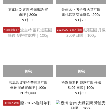
衣索比亞 古吉 橙光蜜語 蜜
哥倫比亞 考卡省 天堂莊園
處理｜200g
蜜桃荔荔 雙重厭氧 | 200g
NT$550
NT$750
\ 限量上架！/
2025 COE Rank.4 莊園
售完
售完
巴拿馬 波奎特 蕾莉達莊園
祕魯 庫斯科 魅惑莊園 丹楓
藝伎 發酵蜜處理｜100g
SL09 日曬｜100g
NT$1,000
NT$800
咖啡職人必備