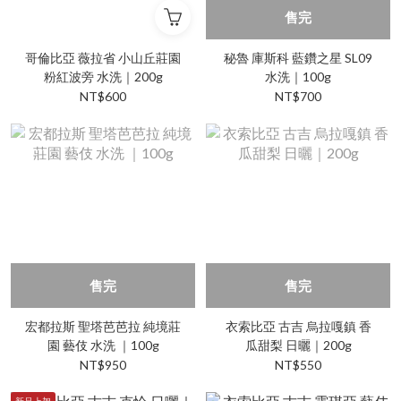
售完
哥倫比亞 薇拉省 小山丘莊園
秘魯 庫斯科 藍鑽之星 SL09
粉紅波旁 水洗｜200g
水洗｜100g
NT$600
NT$700
售完
售完
宏都拉斯 聖塔芭芭拉 純境莊
衣索比亞 古吉 烏拉嘎鎮 香
園 藝伎 水洗 ｜100g
瓜甜梨 日曬｜200g
NT$950
NT$550