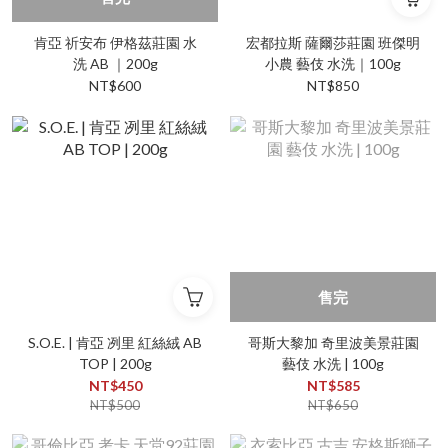
肯亞 祈安布 伊格茲莊園 水
宏都拉斯 薩爾莎莊園 班傑明
洗 AB ｜200g
小農 藝伎 水洗｜100g
NT$600
NT$850
售完
S.O.E. | 肯亞 冽里 紅絲絨 AB
哥斯大黎加 奇里波美景莊園
TOP | 200g
藝伎 水洗 | 100g
NT$450
NT$585
NT$500
NT$650