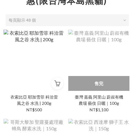
惠(限台灣本島黑貓)
每頁顯示 48 個
售完
衣索比亞 耶加雪菲 科洽雷
臺灣 嘉義 阿里山 蔚叔有機
風之谷 水洗 | 200g
農場 藝伎 日曬｜100g
NT$500
NT$1,100