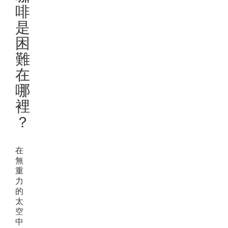
啡
是
困
難
在
哪
裡
？
在
無
重
力
的
太
空
中