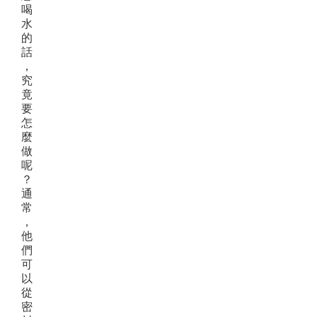
喝
水
的
話
，
究
竟
要
怎
麼
做
呢
？
通
常
，
他
們
可
以
從
密