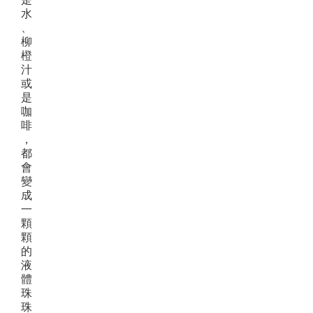
水
、
柳
橙
汁
或
是
咖
啡
，
都
會
變
成
一
顆
顆
的
液
體
珠
珠