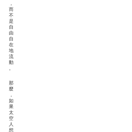
，
而
不
是
自
由
自
在
地
流
動
。
那
麼
，
如
果
太
空
人
想