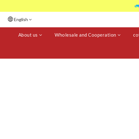

English
About us
Wholesale and Cooperation
co