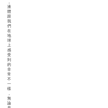
，
液
體
跟
我
們
在
地
球
上
感
受
到
的
非
常
不
一
樣
，
無
論
是