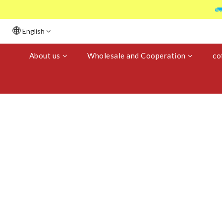

English
About us
Wholesale and Cooperation
co