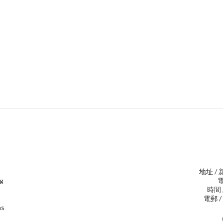
地址 /
ng
電
時間 /
電郵 / 
ns