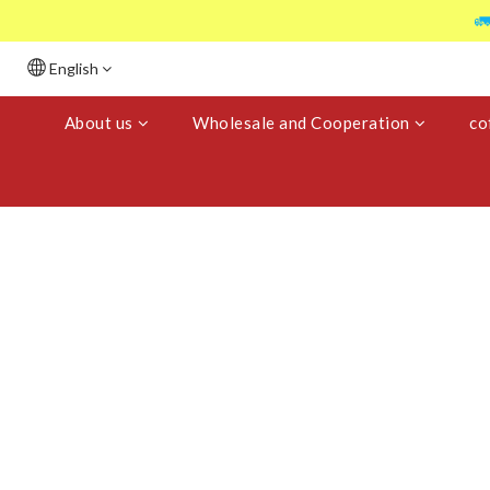

English
About us
Wholesale and Cooperation
co