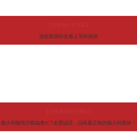
【頂級咖啡豆專區】
送給親朋好友最上等的祝福
【金獎濾掛禮盒專區】
義大利咖啡評鑑協會ICT金獎認證，品味最正統的義大利風味！