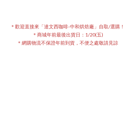
＊歡迎直接來「達文西咖啡-中和烘焙廠」自取/選購！
＊商城年前最後出貨日：1/20(五)
＊網購物流不保證年前到貨，不便之處敬請見諒