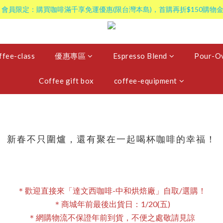
 會員限定：購買咖啡滿千享免運優惠(限台灣本島)，首購再折$150購物金
ffee-class
優惠專區
Espresso Blend
Pour-Ov
Coffee gift box
coffee-equipment
新春不只圍爐，還有聚在一起喝杯咖啡的幸福！
＊歡迎直接來「達文西咖啡-中和烘焙廠」自取/選購！
＊商城年前最後出貨日：1/20(五)
＊網購物流不保證年前到貨，不便之處敬請見諒