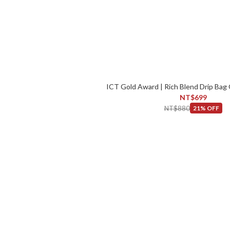
ICT Gold Award | Rich Blend Drip Bag 
NT$699
NT$880
21% OFF