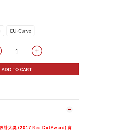
e
EU-Curve
ADD TO CART
(2017 Red DotAward)
設計大獎
肯