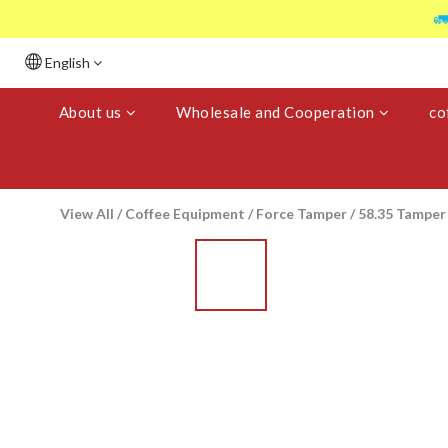

English
About us
Wholesale and Cooperation
co
View All
/
Coffee Equipment
/
Force Tamper
/
58.35 Tamper