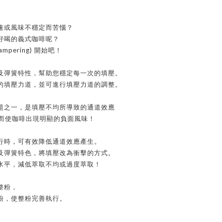
速或風味不穩定而苦惱？
好喝的義式咖啡呢？
ampering)
開始吧！
及彈簧特性，幫助您穩定每一次的填壓。
的填壓力道，並可進行填壓力道的調整。
題之一，是填壓不均所導致的通道效應
而使咖啡出現明顯的負面風味！
行時，可有效降低通道效應產生。
及彈簧特色，將填壓改為衝擊的方式。
水平，減低萃取不均或過度萃取！
整粉，
粉，使整粉完善執行。