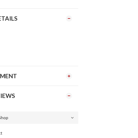
ETAILS
YMENT
IEWS
ct