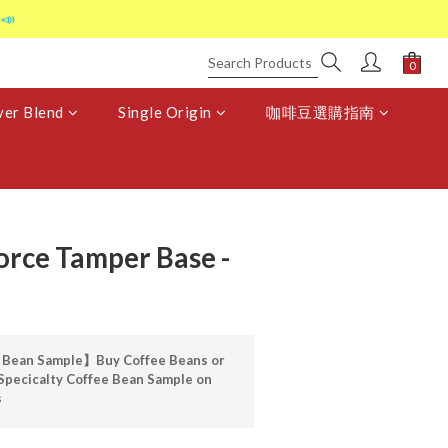
📣
er Blend
Single Origin
咖啡豆選購指南
ce Tamper Base -
 Bean Sample】Buy Coffee Beans or
Specicalty Coffee Bean Sample on
s