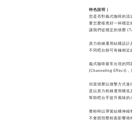
特色說明｜
您是否對義式咖啡的流
要怎麼樣煮好一杯穩定
(T
讓我們從穩定的填壓
原力粉錘運用結構設計
不同吧台師可有極相近
義式咖啡最常出現的問
(Channeling Effect)
，
但當填壓以撞擊方式進
是以原力粉錘運用構造
幫助吧台手提升風味的
整粉時以彈簧結構伸縮
不會因預壓粉面影響佈