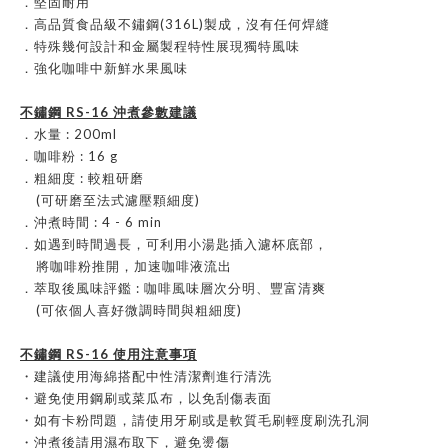
．堅固耐用
．高品質食品級不鏽鋼(316L)製成，沒有任何焊縫
．特殊幾何設計和金屬製程特性展現獨特風味
．強化咖啡中新鮮水果風味
不鏽鋼 RS-16
沖煮參數建議
．水量 : 200ml
．咖啡粉 : 16 g
．粗細度 : 較粗研磨
(可研磨至法式濾壓顆細度)
．沖煮時間 : 4 - 6 min
．如遇到時間過長，可利用小湯匙插入濾杯底部，
將咖啡粉推開，加速咖啡液流出
．萃取後風味評鑑 : 咖啡風味層次分明、豐富清爽
(可依個人喜好微調時間與粗細度)
不鏽鋼 RS-16 使用注意事項
・建議使用海綿搭配中性清潔劑進行清洗
・避免使用鋼刷或菜瓜布，以免刮傷表面
・如有卡粉問題，請使用牙刷或是軟質毛刷輕度刷洗孔洞
・沖煮後請用濕布取下，避免燙傷