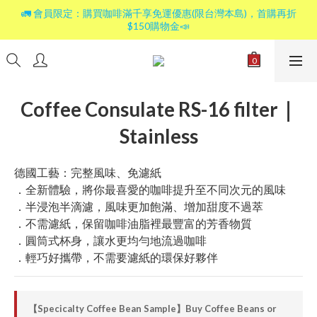
🚛 會員限定：購買咖啡滿千享免運優惠(限台灣本島)，首購再折
$150購物金📣
Coffee Consulate RS-16 filter｜
Stainless
德國工藝：完整風味、免濾紙
．全新體驗，將你最喜愛的咖啡提升至不同次元的風味
．半浸泡半滴濾，風味更加飽滿、增加甜度不過萃
．不需濾紙，保留咖啡油脂裡最豐富的芳香物質
．圓筒式杯身，讓水更均勻地流過咖啡
．輕巧好攜帶，不需要濾紙的環保好夥伴
【Specicalty Coffee Bean Sample】Buy Coffee Beans or