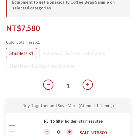
Equipment to get a Specicalty Coffee Bean Sample on
selected categories
NT$7,580
Color
: Stainless X1
Stainless x1
Stainles x1 & Acrylic Brackets
Stainless x1 & Stainless Bracket
Buy Together and Save More
(At most 1 item(s))
RS-16 filter holder -stainless steel
SALE NT$300