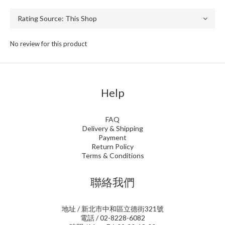
No review for this product
Help
FAQ
Delivery & Shipping
Payment
Return Policy
Terms & Conditions
聯絡我們
地址 / 新北市中和區立德街321號
電話 / 02-8228-6082