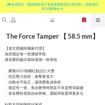
🚛 會員限定：購買咖啡滿千享免運優惠(限台灣本島)，首購再折
$150購物金📣
The Force Tamper 【 58.5 mm】
【達文西咖啡獨家代理】
為您穩定每一把濃縮萃取
讓喜愛的義式風味發揮一致美味
．榮獲2017德國紅點設計大獎
．恆定壓力技術，衝擊更省力
．自動水平校正，讓填壓集成布粉
．穩定性一致，免去教學時間及不良姿勢等顧慮
．多款壓粉底面自由替換，濃縮萃取選擇更多元
針對不同的咖啡玩家或