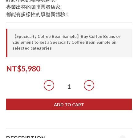
專業出杯的咖啡業者店家
都能有多樣性的填壓新體驗 !
【Specicalty Coffee Bean Sample】Buy Coffee Beans or
Equipment to get a Specicalty Coffee Bean Sample on
selected categories
NT$5,980
ADD TO CART