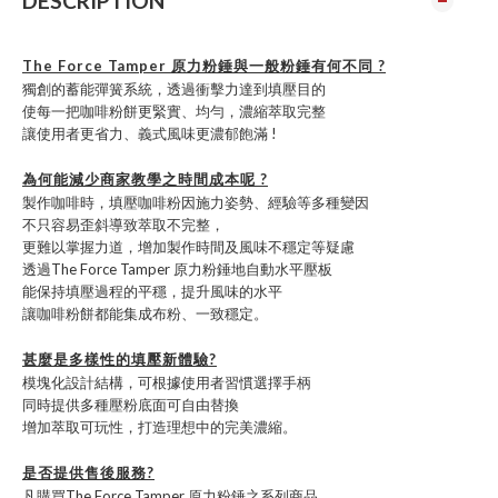
DESCRIPTION
The Force Tamper 原力粉錘與一般粉錘有何不同 ?
獨創的蓄能彈簧系統，透過衝擊力達到填壓目的
使每一把咖啡粉餅更緊實、均勻，濃縮萃取完整
讓使用者更省力、義式風味更濃郁飽滿 !
為何能減少商家教學之時間成本呢 ?
製作咖啡時，填壓咖啡粉因施力姿勢、經驗等多種變因
不只容易歪斜導致萃取不完整，
更難以掌握力道，增加製作時間及風味不穩定等疑慮
透過The Force Tamper 原力粉錘地自動水平壓板
能保持填壓過程的平穩，提升風味的水平
讓咖啡粉餅都能集成布粉、一致穩定。
甚麼是多樣性的填壓新體驗?
模塊化設計結構，可根據使用者習慣選擇手柄
同時提供多種壓粉底面可自由替換
增加萃取可玩性，打造理想中的完美濃縮。
是否提供售後服務?
凡購買The Force Tamper 原力粉錘之系列商品