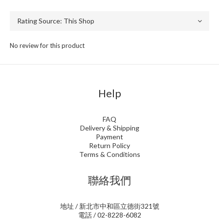
No review for this product
Help
FAQ
Delivery & Shipping
Payment
Return Policy
Terms & Conditions
聯絡我們
地址 / 新北市中和區立德街321號
電話 / 02-8228-6082