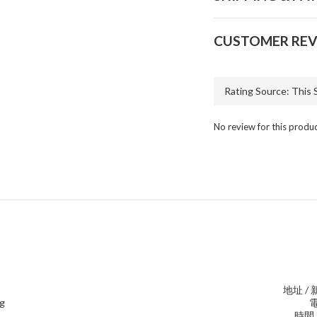
CUSTOMER REV
No review for this produ
地址 /
ng
電
時間 /