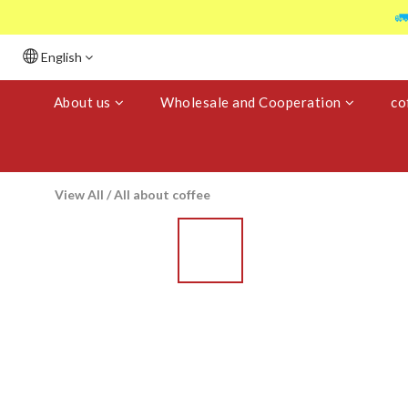

English
About us
Wholesale and Cooperation
co
View All
/
All about coffee