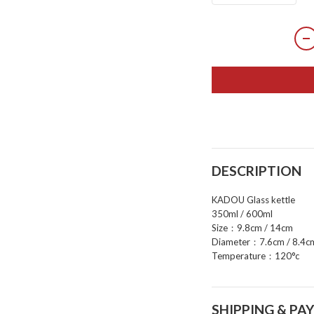
DESCRIPTION
KADOU Glass kettle
350ml / 600ml
Size：9.8cm / 14cm
Diameter：7.6cm / 8.4c
Temperature：120°c
SHIPPING & PA