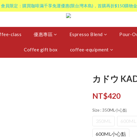
 會員限定：購買咖啡滿千享免運優惠(限台灣本島)，首購再折$150購物金
ffee-class
優惠專區
Espresso Blend
Pour-Ov
Coffee gift box
coffee-equipment
カドウ KADOU
NT$420
Size
: 350ML小心點
350ML
600ML
600ML小心點