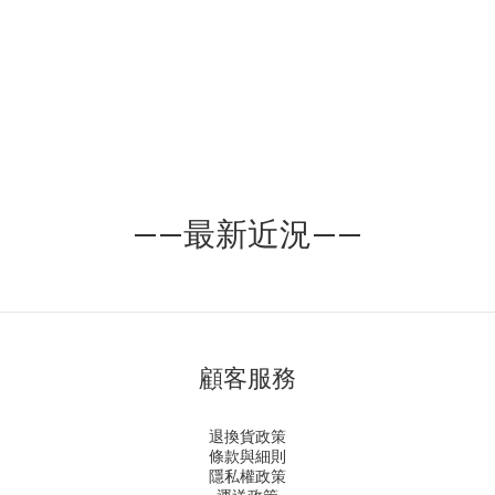
完零件配置與騎行路線的同時，來一杯香醇的濃縮或手沖咖啡，成
了他們例行性的儀式。這段質樸而真誠的生活，形塑了達文西咖啡
品牌的堅持：貼近人群、回應場域的需求，但對風味絕不妥協。在
達文西的核心價值，不外乎「專注」與「極致」。「專注」，體現
在對每一顆咖啡豆的精挑細選、對烘焙曲線的駕馭掌控、以及對沖
煮細節的絲毫不苟。我們深耕於咖啡品質的提升，如同達文西對藝
術與科學的探索，總是發現細節、尋求完美。而「極致」，我們對
咖啡風味的終極追求。我們不為咖啡預設任何框架，只希望它能
「如實地」表達出土地、品種與處理方式的本質，進而昇華到人文
的意境。從台灣自行車複合咖啡吧台的起點，到烘進咖啡界的奧斯
卡，達文西咖啡始終堅守這份專注與極致，以及對咖啡藝術的無限
——最新近況——
熱愛。我們用盡全力地，把「那杯真的好喝的咖啡」做到近乎完
美。無論你是在展場、企業合作的場合，甚至是再簡單不過的日
常，都能感受到那份貫穿細節與專注的深厚底蘊。All about coffee
專注於每一項細節，只為呈現最好的給你◍ ​達文西咖啡 台大旗艦店
地址｜台北市大安區溫州街58巷2號 電話｜02-23680582 營業時間
｜10:00-18:30◍ ​達文西咖啡 中和工廠/ 教學中心 地址｜新北市中和
區立德街321號 電話｜02-82286082 營業時間｜週一至週五09:00-
顧客服務
18:00
退換貨政策
條款與細則
隱私權政策