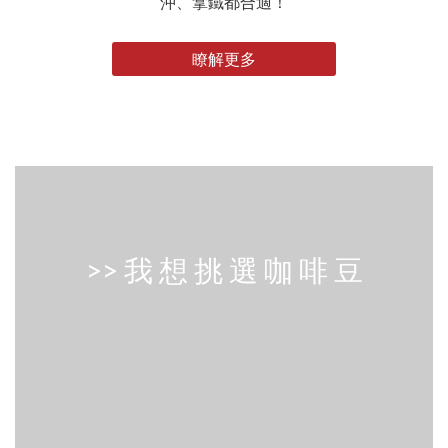
沖、拿鐵都合適！
瞭解更多
>> 我 想 挑 選 咖 啡 豆