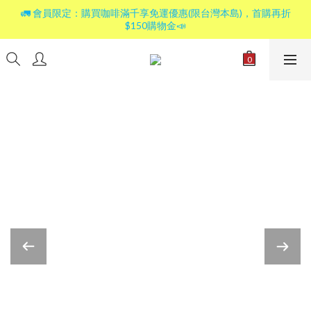
🚛 會員限定：購買咖啡滿千享免運優惠(限台灣本島)，首購再折
$150購物金📣