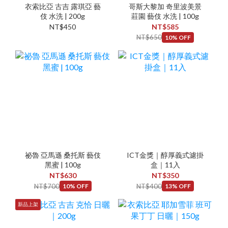
衣索比亞 古吉 露琪亞 藝
哥斯大黎加 奇里波美景
伎 水洗 | 200g
莊園 藝伎 水洗 | 100g
NT$450
NT$585
NT$650
10% OFF
祕魯 亞馬遜 桑托斯 藝伎
ICT金獎｜醇厚義式濾掛
黑蜜 | 100g
盒｜11入
NT$630
NT$350
NT$700
NT$400
10% OFF
13% OFF
新品上架