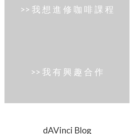
>> 我 想 進 修 咖 啡 課 程
>> 我 有 興 趣 合 作
dAVinci Blog