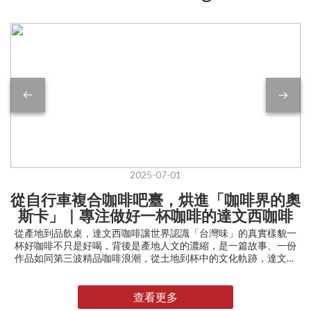
2025-07-01
從自行車複合咖啡吧臺，烘進「咖啡界的奧
斯卡」｜專注做好一杯咖啡的達文西咖啡
從產地到品飲桌，達文西咖啡讓世界認識「台灣味」的真實樣貌一
杯好咖啡不只是好喝，背後是產地人文的濃縮，是一篇故事、一份
作品如同第三波精品咖啡浪潮，從土地到杯中的文化軌跡，達文西
咖啡的團隊親身走訪產地。我們親眼看見海拔、氣候與人文如何刻
劃風味個性，轉化為最適合的烘焙方式。如同料理一般，只有真正
了解食材的背景與特性，才能找到最適切的「烹調方式」，為每一
查看更多
批咖啡豆量身打造專屬的風味曲線。這份對品質的極致追求，背後