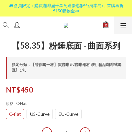
🚛 會員限定：購買咖啡滿千享免運優惠(限台灣本島)，首購再折
$150購物金📣
【58.35】粉錘底面 - 曲面系列
指定分類，【請你喝一杯】買咖啡豆/咖啡器材 贈〖精品咖啡試喝
豆〗1包
NT$450
規格
: C-Flat
C-flat
US-Curve
EU-Curve