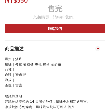
NT$550
售完
若想購買，請聯絡我們。
聯絡我們
商品描述
烘焙
｜
淺焙
橙花 砂糖橘 杏桃 蜂蜜 伯爵茶
風味
｜
品種
｜
蜜處理
處理
｜
海拔
｜
古吉
產區
｜
建議養豆期
建議於烘焙後約 14 天開始沖煮，風味更為穩定與豐富。
存放於陰涼乾燥處，風味最佳賞味可達 3 個月。