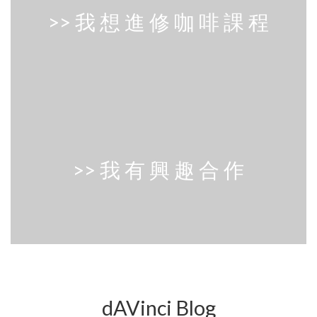
>> 我 想 進 修 咖 啡 課 程
>> 我 有 興 趣 合 作
dAVinci Blog