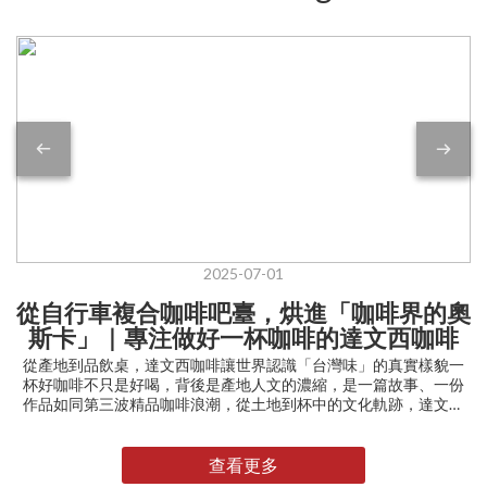
2025-07-01
從自行車複合咖啡吧臺，烘進「咖啡界的奧
斯卡」｜專注做好一杯咖啡的達文西咖啡
從產地到品飲桌，達文西咖啡讓世界認識「台灣味」的真實樣貌一
杯好咖啡不只是好喝，背後是產地人文的濃縮，是一篇故事、一份
作品如同第三波精品咖啡浪潮，從土地到杯中的文化軌跡，達文西
咖啡的團隊親身走訪產地。我們親眼看見海拔、氣候與人文如何刻
劃風味個性，轉化為最適合的烘焙方式。如同料理一般，只有真正
了解食材的背景與特性，才能找到最適切的「烹調方式」，為每一
查看更多
批咖啡豆量身打造專屬的風味曲線。這份對品質的極致追求，背後