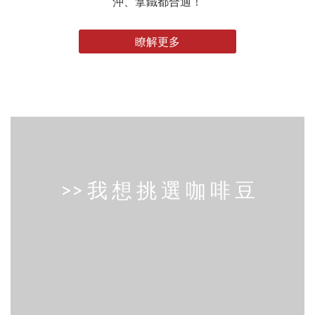
沖、拿鐵都合適！
瞭解更多
>> 我 想 挑 選 咖 啡 豆