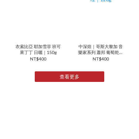
衣索比亞 耶加雪菲 班可
中深焙｜哥斯大黎加 音
果丁丁 日曬｜150g
樂家系列 蕭邦 葡萄乾蜜
處理｜120g
NT$400
NT$400
查看更多