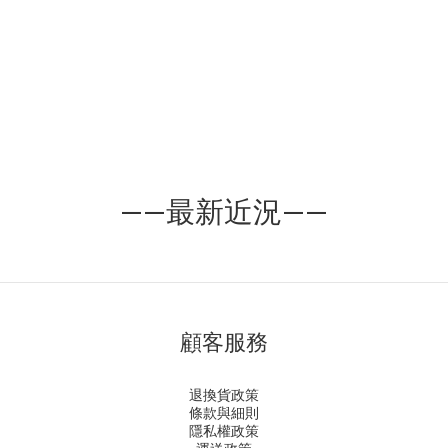
完零件配置與騎行路線的同時，來一杯香醇的濃縮或手沖咖啡，成
了他們例行性的儀式。這段質樸而真誠的生活，形塑了達文西咖啡
品牌的堅持：貼近人群、回應場域的需求，但對風味絕不妥協。在
達文西的核心價值，不外乎「專注」與「極致」。「專注」，體現
在對每一顆咖啡豆的精挑細選、對烘焙曲線的駕馭掌控、以及對沖
煮細節的絲毫不苟。我們深耕於咖啡品質的提升，如同達文西對藝
術與科學的探索，總是發現細節、尋求完美。而「極致」，我們對
咖啡風味的終極追求。我們不為咖啡預設任何框架，只希望它能
「如實地」表達出土地、品種與處理方式的本質，進而昇華到人文
的意境。從台灣自行車複合咖啡吧台的起點，到烘進咖啡界的奧斯
卡，達文西咖啡始終堅守這份專注與極致，以及對咖啡藝術的無限
——最新近況——
熱愛。我們用盡全力地，把「那杯真的好喝的咖啡」做到近乎完
美。無論你是在展場、企業合作的場合，甚至是再簡單不過的日
常，都能感受到那份貫穿細節與專注的深厚底蘊。All about coffee
專注於每一項細節，只為呈現最好的給你◍ ​達文西咖啡 台大旗艦店
地址｜台北市大安區溫州街58巷2號 電話｜02-23680582 營業時間
｜10:00-18:30◍ ​達文西咖啡 中和工廠/ 教學中心 地址｜新北市中和
區立德街321號 電話｜02-82286082 營業時間｜週一至週五09:00-
顧客服務
18:00
退換貨政策
條款與細則
隱私權政策