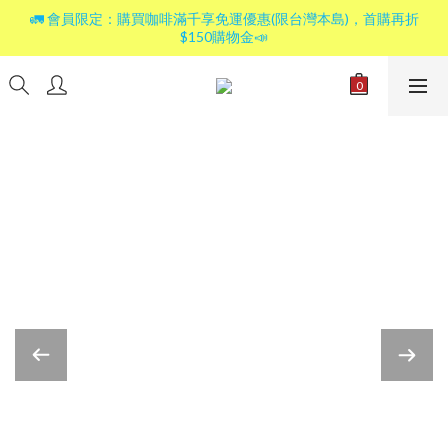
🚛 會員限定：購買咖啡滿千享免運優惠(限台灣本島)，首購再折
$150購物金📣