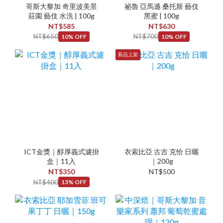
哥斯大黎加 奇里波美景
祕魯 亞馬遜 桑托斯 藝伎
莊園 藝伎 水洗 | 100g
黑蜜 | 100g
NT$585
NT$630
NT$650
NT$700
10% OFF
10% OFF
新品上架
ICT金獎｜醇厚義式濾掛
衣索比亞 古吉 克恰 日曬
盒｜11入
｜200g
NT$350
NT$500
NT$400
13% OFF