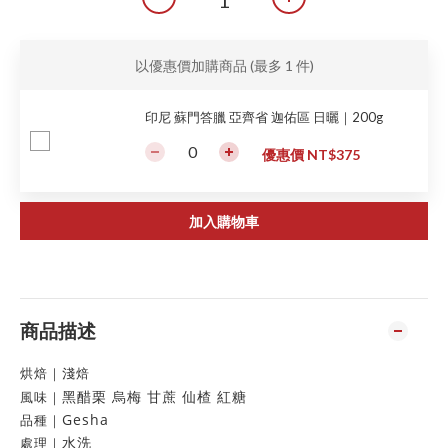
以優惠價加購商品
(最多 1 件)
印尼 蘇門答臘 亞齊省 迦佑區 日曬｜200g
優惠價 NT$375
加入購物車
商品描述
烘焙
｜
淺焙
黑醋栗 烏梅 甘蔗 仙楂 紅糖
風味
｜
Gesha
品種
｜
水洗
處理
｜