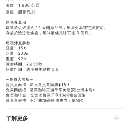
1,880 公尺
海拔
｜
麒麟雅加
產區
｜
建議養豆期
建議於烘焙後約 14 天開始沖煮，風味更為穩定與豐富。
存放於陰涼乾燥處，風味最佳賞味可達 3 個月。
建議沖煮參數
豆量｜15g
水量｜230g
溫度｜92℃
沖煮時間｜2分30秒
研磨粗細｜約小飛馬刻度 3.5
—會員大募集—
會員見面禮 : 加入會員首購贈$150
會員回饋禮 : 購買咖啡豆滿千享免運(限台灣本島)
會員咖啡金：全館消費滿千享1%購物金回饋
會員享好禮 : 不定期加碼贈 優惠券 / 購物金
了解更多