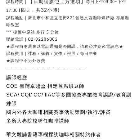
【日期請參照上方選項】
課程時間｜
每日上午
09:30~下午
(四
)
，共32小時
17:30
天
321
課程地點｜新北市中和區立德街
號達文西咖啡烘焙廠 專業咖
啡教室
5
***
捷運中原站
步行
分鐘
02-82286082
聯絡電話｜
★課程前兩週會以電話通知是否開課，請務必注意來電訊息★
/
/
/
/
課程費用｜課程
講義
實作
證照
每日午餐
★課程中不另外收費
———————————————
講師經歷
COE
臺灣卓越盃 指定首席烘豆師
/
SCA/ CQI/ CC/ IIAC
等多國協會專業教育認證
教育訓
練師
/
/
國內外各大咖啡相關賽事活動策劃
執行
評審
多所大專院校聘任咖啡講師
華文雜誌書籍專欄採訪咖啡相關特約作者