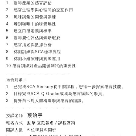
1.
咖啡產業的感官評估
2.
感官生理學與心理間的交互作用
3.
風味詞彙的開發與訓練
4.
辨別咖啡中的味覺屬性
5.
建立口感定義
與
標準
6.
咖啡屬性評估與烘焙瑕疵
7.
感官描述與數據分析
8.
杯測訓練與SCA標準流程
9.
杯測小組演練與實際運用
10.
感官訓練對產品開發
測試的重要性
———————————————
適合對象：
1.
已完成SCA Sensory初中階課程，想進一步探索感官技能。
2.
目標完成SCA-Q Grader或成為感官講師的學員。
3.
提升自己對人體構造學與感官的認識。
———————————————
蔡治宇
授課老師｜
點擊
立刻報名 /
課程諮詢
報名方式｜
開課人數｜6
位學員即開班