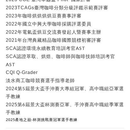
2023TCAGs
臺灣咖啡分類分級評鑑示範賽評審
2023
年咖啡烘烘烘烘豆賽賽事評審
2022
年國立中興大學咖啡採購評選委員
2022
年電氣盃烘豆交流賽發起人暨賽事主辦
2021
年台灣典藏精品咖啡國際競標初審評審
AST
SCA
認證環境永續教育培訓考官
SCA
認證萃取、烘焙、咖啡師與咖啡技師培訓考官
AST
CQI Q-Grader
淡水商工咖啡競賽選手指導老師
5
2024
第
屆景大盃手沖賽大專組冠軍、
高中職組亞軍選
手
教練
6
2025
第
屆景大盃杯測賽亞軍、手沖賽高中職組季軍
選
手
教練
2025產地之巔-杯測挑戰賽冠軍選手教練