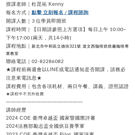
授課老師｜杜昆祐 Kenny
點擊 立刻報名 / 課程諮詢
報名方式｜
3
開課人數｜
位學員即開班
10:00~
課程時間｜【日期請參照上方選項】每日
上午
下午17:00 (
)
兩天，共14小時
課程地點｜
新北市中和區立德街
321
號
達文西咖啡烘焙廠咖啡專
業教室
02-82286082
聯絡電話｜
★課程前兩週會以LINE或電話通知是否開課，請務必
注意來電訊息★
、
課程費用｜包含各項耗材、兩日午餐、講義
證照認證
★課程中不另外收費
———————————————
講師經歷
2024 COE
臺灣卓越盃 國家暨國際評審
2024法務部勵志盃全國烘豆賽季軍
2023 COE
臺灣卓越盃 Pilot 國家評審