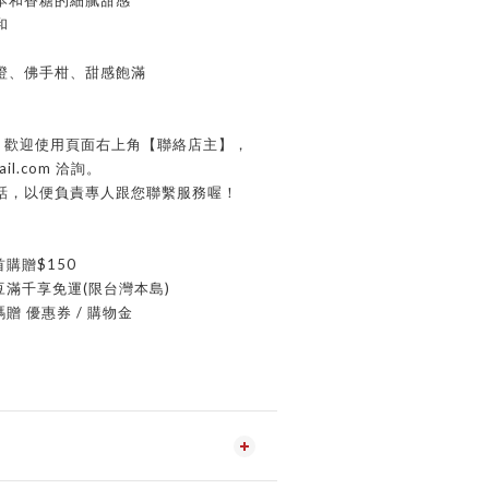
本和香糖的細膩甜感
和
橙、佛手柑、甜感飽滿
購，歡迎使用頁面右上角【聯絡店主】，
ail.com 洽詢。
話，以便負責專人跟您聯繫服務喔！
首購贈$150
豆滿千享免運(限台灣本島)
贈 優惠券 / 購物金