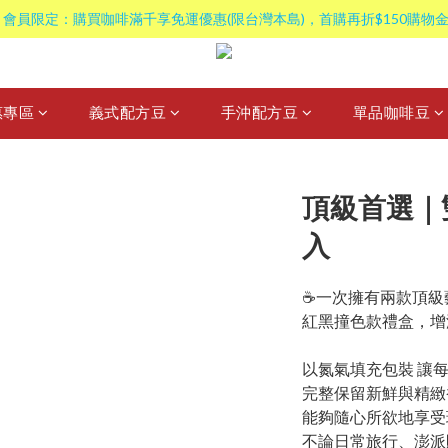
 會員限定：購買咖啡滿千享免運優惠(限台灣本島)，首購再折$150購物金
惠專區
義式配方豆
手沖配方豆
單品咖啡豆
頂級首選｜
入
☕一次擁有兩款頂級
紅黑撞色款禮盒，增
以氮氣填充包裝 讓
完整保留新鮮與精緻
能夠隨心所欲地享受
不論日常旅行、澎派