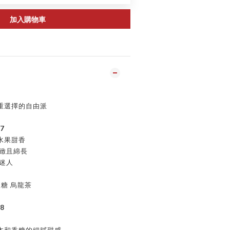
加入購物車
重選擇的自由派
7
水果甜香
細緻且綿長
迷人
軟糖 烏龍茶
8