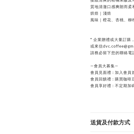
接續清爽的柑橘果酸及
質地清澈口感爽朗而柔
烘焙｜淺焙
風味｜橙花、杏桃、柳
* 企業贈禮或大量訂
或來信dvc.coffee@gm
請務必留下您的聯絡電
—會員大募集—
會員見面禮 : 加入會員
會員回饋禮 : 購買咖啡
會員享好禮 : 不定期加碼
送貨及付款方式