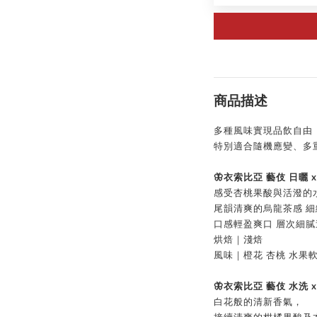
商品描述
多種風味實現品飲自由
特別適合隨機應變、多
🦋
衣索比亞 藝伎 日曬 x
感受杏桃果酸與活潑的
尾韻清爽的烏龍茶感 
口感輕盈爽口 層次細膩
烘焙｜淺焙
風味｜橙花 杏桃 水果
🦋衣
索比亞 藝伎 水洗
x
白花般的清新香氣，