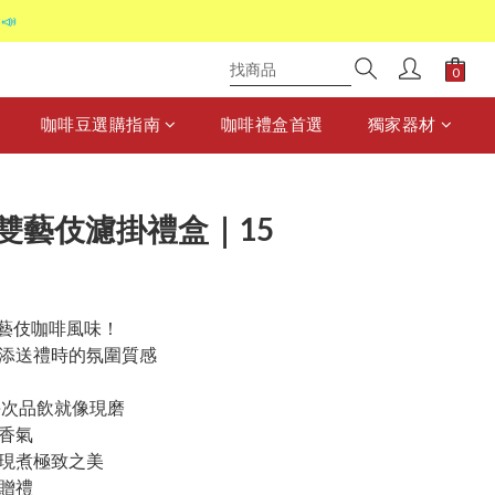
📣
咖啡豆選購指南
咖啡禮盒首選
獨家器材
雙藝伎濾掛禮盒｜15
藝伎咖啡風味！
添送禮時的氛圍質感
每次品飲就像現磨
香氣
現煮極致之美
贈禮