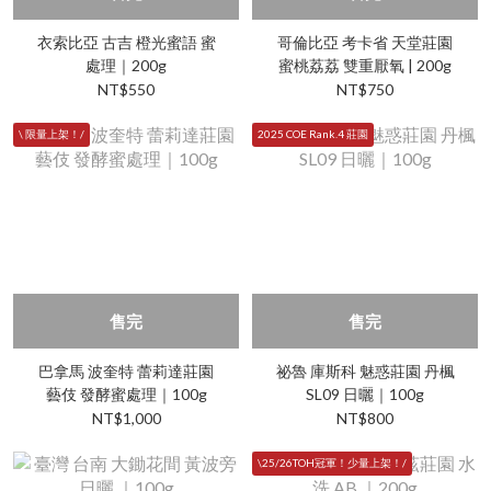
衣索比亞 古吉 橙光蜜語 蜜
哥倫比亞 考卡省 天堂莊園
處理｜200g
蜜桃荔荔 雙重厭氧 | 200g
NT$550
NT$750
\ 限量上架！/
2025 COE Rank.4 莊園
售完
售完
巴拿馬 波奎特 蕾莉達莊園
祕魯 庫斯科 魅惑莊園 丹楓
藝伎 發酵蜜處理｜100g
SL09 日曬｜100g
NT$1,000
NT$800
\25/26TOH冠軍！少量上架！/