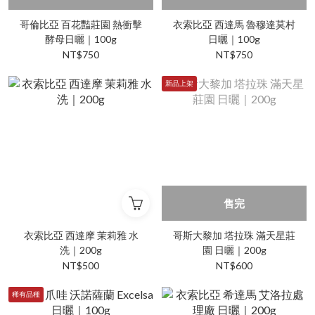
哥倫比亞 百花豔莊園 熱衝擊
衣索比亞 西達馬 魯穆達莫村
酵母日曬｜100g
日曬｜100g
NT$750
NT$750
新品上架
售完
衣索比亞 西達摩 茉莉雅 水
哥斯大黎加 塔拉珠 滿天星莊
洗｜200g
園 日曬｜200g
NT$500
NT$600
稀有品種