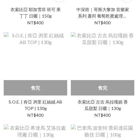
衣索比亞 耶加雪菲 班可 果
中深焙｜哥斯大黎加 音樂家
丁丁 日曬｜150g
系列 蕭邦 葡萄乾蜜處理｜
120g
NT$400
NT$400
售完
售完
S.O.E. | 肯亞 冽里 紅絲絨 AB
衣索比亞 古吉 烏拉嘎鎮 香
TOP | 130g
瓜甜梨 日曬｜130g
NT$400
NT$400