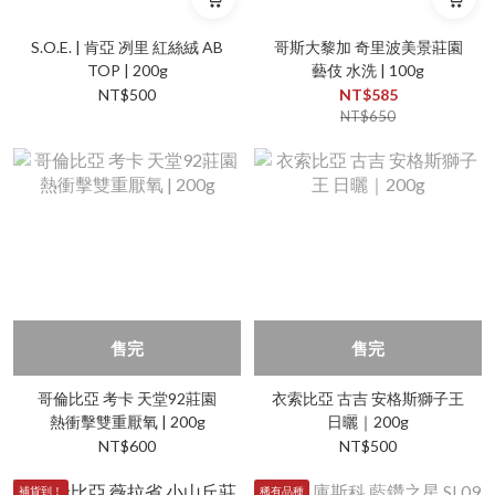
S.O.E. | 肯亞 冽里 紅絲絨 AB
哥斯大黎加 奇里波美景莊園
TOP | 200g
藝伎 水洗 | 100g
NT$500
NT$585
NT$650
售完
售完
哥倫比亞 考卡 天堂92莊園
衣索比亞 古吉 安格斯獅子王
熱衝擊雙重厭氧 | 200g
日曬｜200g
NT$600
NT$500
補貨到！
稀有品種