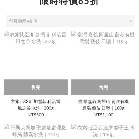
限時特價85折
每頁顯示 48 個
售完
售完
衣索比亞 耶加雪菲 科洽雷
臺灣 嘉義 阿里山 蔚叔有機
風之谷 水洗 | 200g
農場 藝伎 日曬｜100g
NT$500
NT$1,100