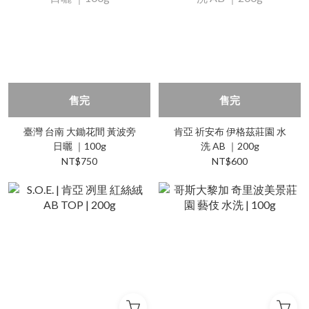
售完
售完
臺灣 台南 大鋤花間 黃波旁
肯亞 祈安布 伊格茲莊園 水
日曬 ｜100g
洗 AB ｜200g
NT$750
NT$600