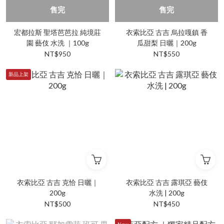
售完
售完
宏都拉斯 聖塔芭芭拉 純境莊
衣索比亞 古吉 烏拉嘎鎮 香
園 藝伎 水洗 ｜100g
瓜甜梨 日曬｜200g
NT$950
NT$550
新品上架
衣索比亞 古吉 克恰 日曬｜
衣索比亞 古吉 露琪亞 藝伎
200g
水洗 | 200g
NT$500
NT$450